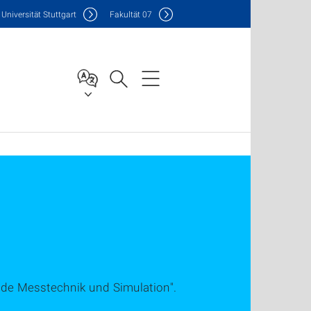
Uni
versität Stuttgart
F
akultät
07
de Messtechnik und Simulation".